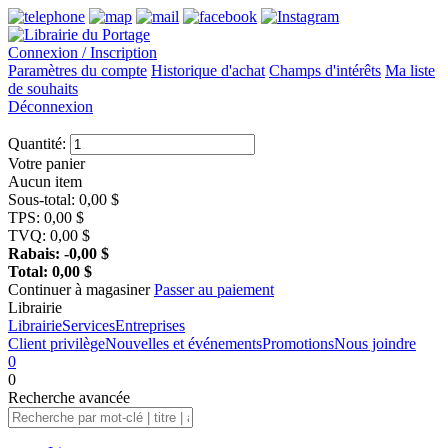
Connexion / Inscription
Paramètres du compte
Historique d'achat
Champs d'intérêts
Ma liste
de souhaits
Déconnexion
Quantité:
Votre panier
Aucun item
Sous-total:
0,00
$
TPS:
0,00
$
TVQ:
0,00
$
Rabais:
-0,00
$
Total:
0,00
$
Continuer à magasiner
Passer au paiement
Librairie
Librairie
Services
Entreprises
Client privilège
Nouvelles et événements
Promotions
Nous joindre
0
0
Recherche
avancée