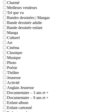
Charmé
Meilleurs vendeurs
Tel que vu
Bandes dessinées | Mangas
Bande dessinée adulte
Bande dessinée enfant
Manga
Culturel
Art
Cinéma
Classique
Musique
Photo
Poésie
Théâtre
Jeunesse
Activité
Anglais Jeunesse
Documentaire – 3 ans et +
Documentaire – 9 ans et +
Enfant album
Enfant cartonné