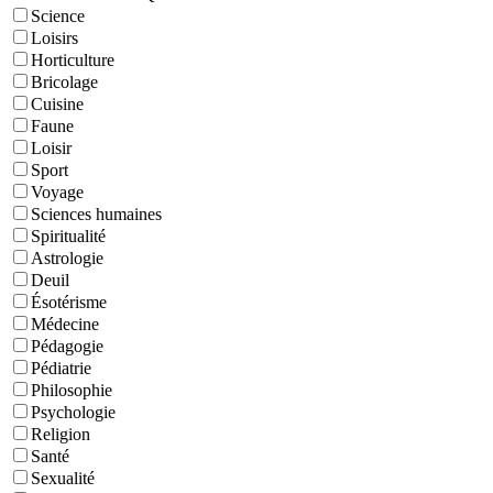
Science
Loisirs
Horticulture
Bricolage
Cuisine
Faune
Loisir
Sport
Voyage
Sciences humaines
Spiritualité
Astrologie
Deuil
Ésotérisme
Médecine
Pédagogie
Pédiatrie
Philosophie
Psychologie
Religion
Santé
Sexualité