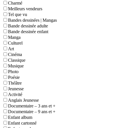
Charmé
Meilleurs vendeurs
Tel que vu
Bandes dessinées | Mangas
Bande dessinée adulte
Bande dessinée enfant
Manga
Culturel
Art
Cinéma
Classique
Musique
Photo
Poésie
Théâtre
Jeunesse
Activité
Anglais Jeunesse
Documentaire – 3 ans et +
Documentaire – 9 ans et +
Enfant album
Enfant cartonné