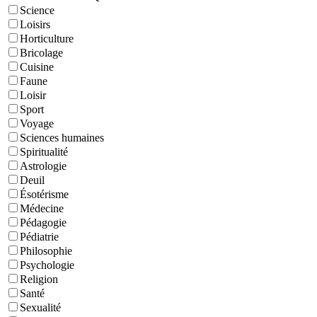
Science
Loisirs
Horticulture
Bricolage
Cuisine
Faune
Loisir
Sport
Voyage
Sciences humaines
Spiritualité
Astrologie
Deuil
Ésotérisme
Médecine
Pédagogie
Pédiatrie
Philosophie
Psychologie
Religion
Santé
Sexualité