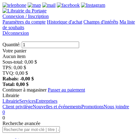
Connexion / Inscription
Paramètres du compte
Historique d'achat
Champs d'intérêts
Ma liste
de souhaits
Déconnexion
Quantité:
Votre panier
Aucun item
Sous-total:
0,00
$
TPS:
0,00
$
TVQ:
0,00
$
Rabais:
-0,00
$
Total:
0,00
$
Continuer à magasiner
Passer au paiement
Librairie
Librairie
Services
Entreprises
Client privilège
Nouvelles et événements
Promotions
Nous joindre
0
0
Recherche
avancée