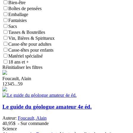
Bien-être
Boîtes de pensées
Emballage
Fantaisies
Sacs
Tasses & Bouteilles
Vin, Bières & Spiritueux
Casse-tête pour adultes
Casse-têtes pour enfants
Matériel spécialisé
18 ans et +
Réinitialiser les filtres
Foucault, Alain
1
2
3
4
5
...
59
Le guide du géologue amateur 4e éd.
Auteur:
Foucault, Alain
40,95$
- Sur commande
Science