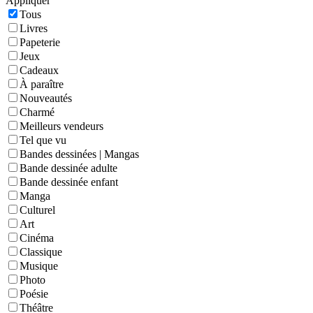
Appliquer
Tous
Livres
Papeterie
Jeux
Cadeaux
À paraître
Nouveautés
Charmé
Meilleurs vendeurs
Tel que vu
Bandes dessinées | Mangas
Bande dessinée adulte
Bande dessinée enfant
Manga
Culturel
Art
Cinéma
Classique
Musique
Photo
Poésie
Théâtre