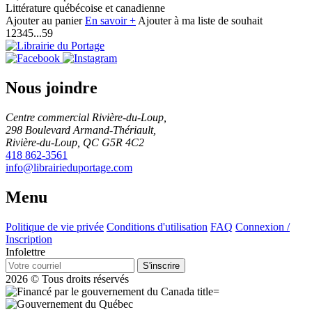
Littérature québécoise et canadienne
Ajouter au panier
En savoir +
Ajouter à ma liste de souhait
1
2
3
4
5
...
59
Nous joindre
Centre commercial Rivière-du-Loup,
298 Boulevard Armand-Thériault,
Rivière-du-Loup, QC G5R 4C2
418 862-3561
info@librairieduportage.com
Menu
Politique de vie privée
Conditions d'utilisation
FAQ
Connexion /
Inscription
Infolettre
S'inscrire
2026 © Tous droits réservés