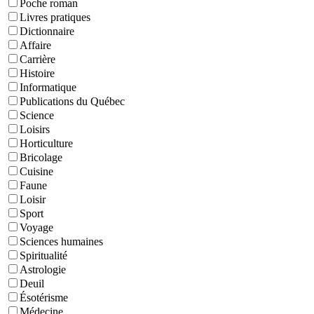
Poche roman
Livres pratiques
Dictionnaire
Affaire
Carrière
Histoire
Informatique
Publications du Québec
Science
Loisirs
Horticulture
Bricolage
Cuisine
Faune
Loisir
Sport
Voyage
Sciences humaines
Spiritualité
Astrologie
Deuil
Ésotérisme
Médecine