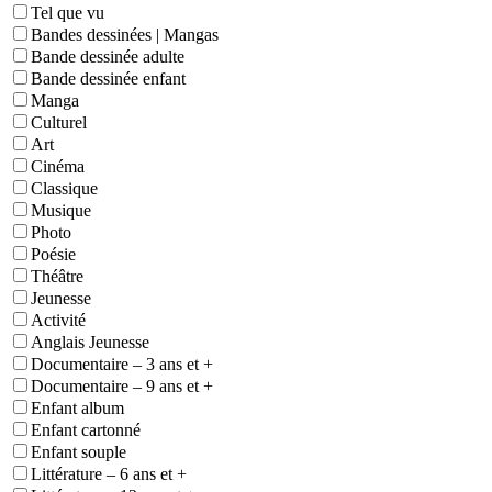
Tel que vu
Bandes dessinées | Mangas
Bande dessinée adulte
Bande dessinée enfant
Manga
Culturel
Art
Cinéma
Classique
Musique
Photo
Poésie
Théâtre
Jeunesse
Activité
Anglais Jeunesse
Documentaire – 3 ans et +
Documentaire – 9 ans et +
Enfant album
Enfant cartonné
Enfant souple
Littérature – 6 ans et +