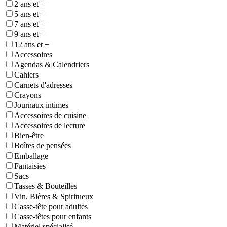
2 ans et +
5 ans et +
7 ans et +
9 ans et +
12 ans et +
Accessoires
Agendas & Calendriers
Cahiers
Carnets d'adresses
Crayons
Journaux intimes
Accessoires de cuisine
Accessoires de lecture
Bien-être
Boîtes de pensées
Emballage
Fantaisies
Sacs
Tasses & Bouteilles
Vin, Bières & Spiritueux
Casse-tête pour adultes
Casse-têtes pour enfants
Matériel spécialisé