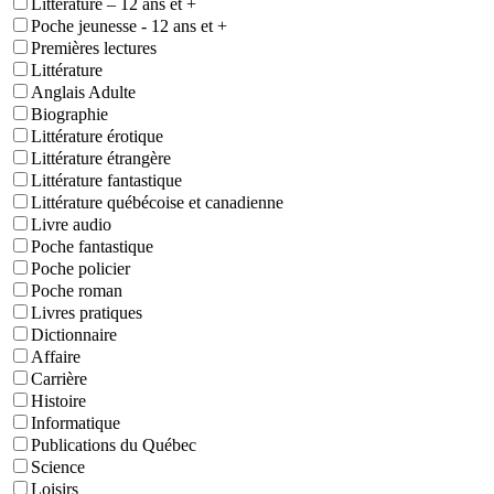
Littérature – 12 ans et +
Poche jeunesse - 12 ans et +
Premières lectures
Littérature
Anglais Adulte
Biographie
Littérature érotique
Littérature étrangère
Littérature fantastique
Littérature québécoise et canadienne
Livre audio
Poche fantastique
Poche policier
Poche roman
Livres pratiques
Dictionnaire
Affaire
Carrière
Histoire
Informatique
Publications du Québec
Science
Loisirs