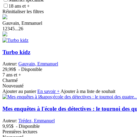
18 ans et +
Réinitialiser les filtres
Gauvain, Emmanuel
1
2
3
4
5
...
26
Turbo kidz
Auteur:
Gauvain, Emmanuel
29,99$
- Disponible
7 ans et +
Charmé
Nouveauté
Ajouter au panier
En savoir +
Ajouter à ma liste de souhait
Mes enquêtes à l'école des détectives : le tournoi des qu
Auteur:
Trédez, Emmanuel
9,95$
- Disponible
Premières lectures