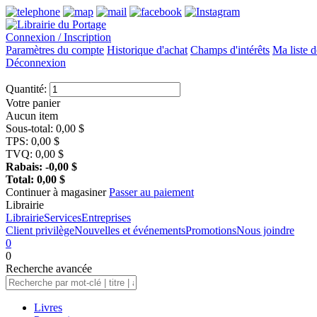
Connexion / Inscription
Paramètres du compte
Historique d'achat
Champs d'intérêts
Ma liste d
Déconnexion
Quantité:
Votre panier
Aucun item
Sous-total:
0,00
$
TPS:
0,00
$
TVQ:
0,00
$
Rabais:
-0,00
$
Total:
0,00
$
Continuer à magasiner
Passer au paiement
Librairie
Librairie
Services
Entreprises
Client privilège
Nouvelles et événements
Promotions
Nous joindre
0
0
Recherche
avancée
Livres