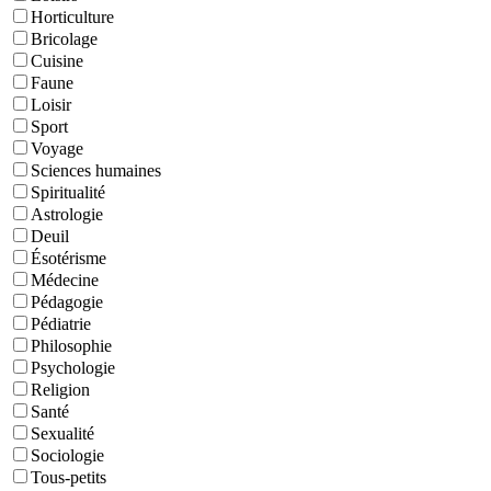
Horticulture
Bricolage
Cuisine
Faune
Loisir
Sport
Voyage
Sciences humaines
Spiritualité
Astrologie
Deuil
Ésotérisme
Médecine
Pédagogie
Pédiatrie
Philosophie
Psychologie
Religion
Santé
Sexualité
Sociologie
Tous-petits