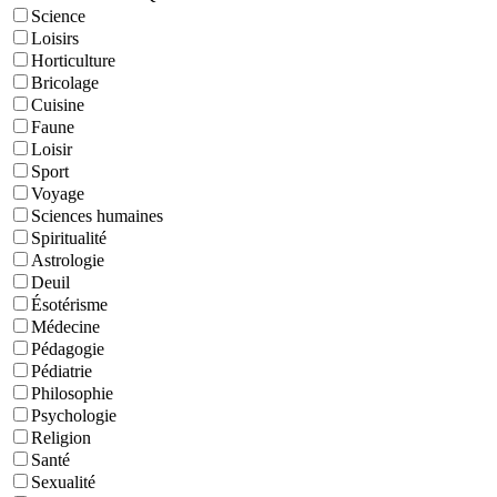
Science
Loisirs
Horticulture
Bricolage
Cuisine
Faune
Loisir
Sport
Voyage
Sciences humaines
Spiritualité
Astrologie
Deuil
Ésotérisme
Médecine
Pédagogie
Pédiatrie
Philosophie
Psychologie
Religion
Santé
Sexualité