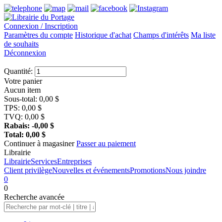
Connexion / Inscription
Paramètres du compte
Historique d'achat
Champs d'intérêts
Ma liste
de souhaits
Déconnexion
Quantité:
Votre panier
Aucun item
Sous-total:
0,00
$
TPS:
0,00
$
TVQ:
0,00
$
Rabais:
-0,00
$
Total:
0,00
$
Continuer à magasiner
Passer au paiement
Librairie
Librairie
Services
Entreprises
Client privilège
Nouvelles et événements
Promotions
Nous joindre
0
0
Recherche
avancée