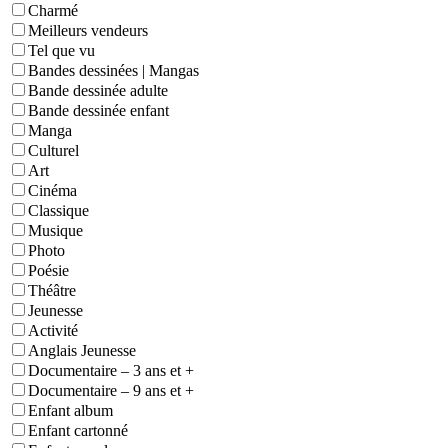
Charmé
Meilleurs vendeurs
Tel que vu
Bandes dessinées | Mangas
Bande dessinée adulte
Bande dessinée enfant
Manga
Culturel
Art
Cinéma
Classique
Musique
Photo
Poésie
Théâtre
Jeunesse
Activité
Anglais Jeunesse
Documentaire – 3 ans et +
Documentaire – 9 ans et +
Enfant album
Enfant cartonné