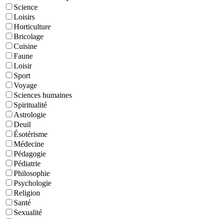
Science
Loisirs
Horticulture
Bricolage
Cuisine
Faune
Loisir
Sport
Voyage
Sciences humaines
Spiritualité
Astrologie
Deuil
Ésotérisme
Médecine
Pédagogie
Pédiatrie
Philosophie
Psychologie
Religion
Santé
Sexualité