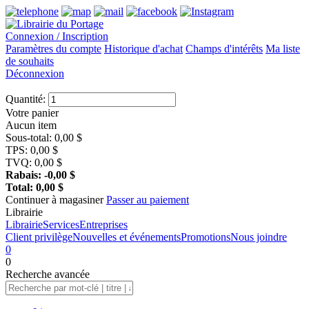
Connexion / Inscription
Paramètres du compte
Historique d'achat
Champs d'intérêts
Ma liste
de souhaits
Déconnexion
Quantité:
Votre panier
Aucun item
Sous-total:
0,00
$
TPS:
0,00
$
TVQ:
0,00
$
Rabais:
-0,00
$
Total:
0,00
$
Continuer à magasiner
Passer au paiement
Librairie
Librairie
Services
Entreprises
Client privilège
Nouvelles et événements
Promotions
Nous joindre
0
0
Recherche
avancée