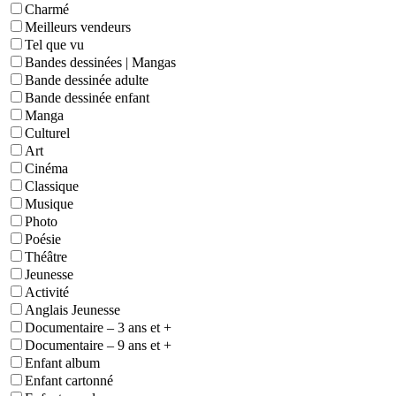
Charmé
Meilleurs vendeurs
Tel que vu
Bandes dessinées | Mangas
Bande dessinée adulte
Bande dessinée enfant
Manga
Culturel
Art
Cinéma
Classique
Musique
Photo
Poésie
Théâtre
Jeunesse
Activité
Anglais Jeunesse
Documentaire – 3 ans et +
Documentaire – 9 ans et +
Enfant album
Enfant cartonné