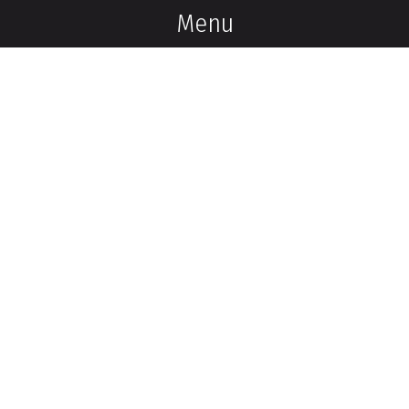
Menu
Politique de vie privée
Conditions d'utilisation
FAQ
Connexion / Inscription
Infolettre
S'inscrire
Ce projet est réalisé grâce au soutien financier du
gouvernement du Québec.