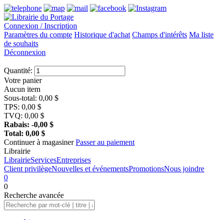
Connexion / Inscription
Paramètres du compte
Historique d'achat
Champs d'intérêts
Ma liste
de souhaits
Déconnexion
Quantité:
Votre panier
Aucun item
Sous-total:
0,00
$
TPS:
0,00
$
TVQ:
0,00
$
Rabais:
-0,00
$
Total:
0,00
$
Continuer à magasiner
Passer au paiement
Librairie
Librairie
Services
Entreprises
Client privilège
Nouvelles et événements
Promotions
Nous joindre
0
0
Recherche
avancée