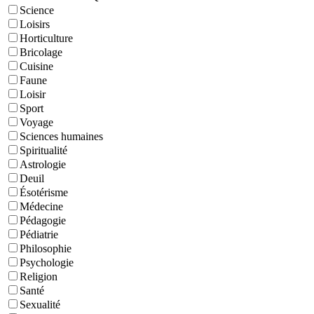
Science
Loisirs
Horticulture
Bricolage
Cuisine
Faune
Loisir
Sport
Voyage
Sciences humaines
Spiritualité
Astrologie
Deuil
Ésotérisme
Médecine
Pédagogie
Pédiatrie
Philosophie
Psychologie
Religion
Santé
Sexualité