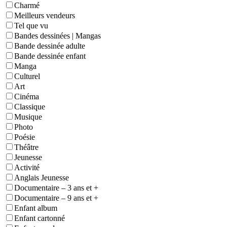
Charmé
Meilleurs vendeurs
Tel que vu
Bandes dessinées | Mangas
Bande dessinée adulte
Bande dessinée enfant
Manga
Culturel
Art
Cinéma
Classique
Musique
Photo
Poésie
Théâtre
Jeunesse
Activité
Anglais Jeunesse
Documentaire – 3 ans et +
Documentaire – 9 ans et +
Enfant album
Enfant cartonné