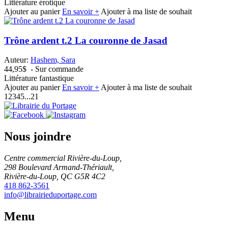
Littérature érotique
Ajouter au panier
En savoir +
Ajouter à ma liste de souhait
Trône ardent t.2 La couronne de Jasad
Auteur:
Hashem, Sara
44,95$
- Sur commande
Littérature fantastique
Ajouter au panier
En savoir +
Ajouter à ma liste de souhait
1
2
3
4
5
...
21
Nous joindre
Centre commercial Rivière-du-Loup,
298 Boulevard Armand-Thériault,
Rivière-du-Loup, QC G5R 4C2
418 862-3561
info@librairieduportage.com
Menu