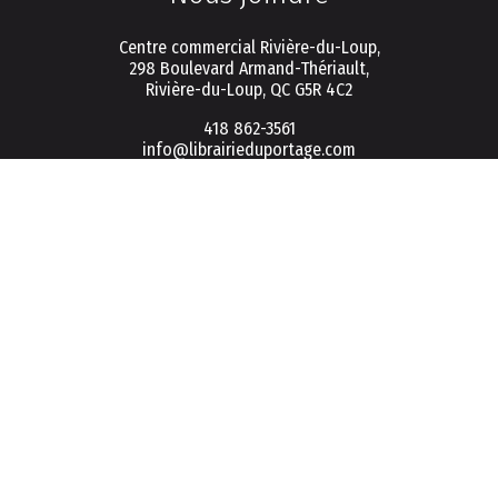
Centre commercial Rivière-du-Loup,
298 Boulevard Armand-Thériault,
Rivière-du-Loup, QC G5R 4C2
418 862-3561
info@librairieduportage.com
Menu
Politique de vie privée
Conditions d'utilisation
FAQ
Connexion / Inscription
Infolettre
S'inscrire