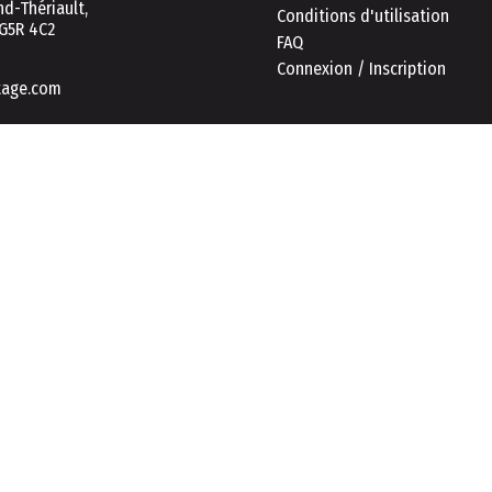
d-Thériault,
Conditions d'utilisation
 G5R 4C2
FAQ
Connexion / Inscription
tage.com
Ce proje
urer une expérience de navigation et de consultation sécurisée et eff
kies.
En savoir plus
n des cookies.
ement les cookies essentiels.