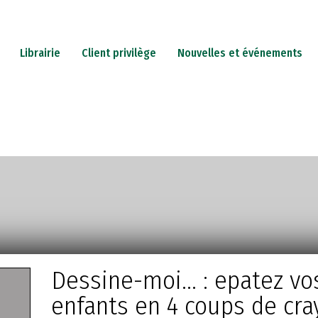
Librairie
Client privilège
Nouvelles et événements
PETERIE
JEUX
CADEAUX
CARTES-CADEAUX
IN
Dessine-moi... : epatez vo
enfants en 4 coups de cra