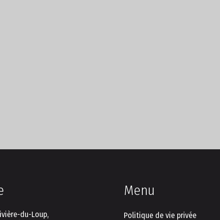
e
Menu
ivière-du-Loup,
Politique de vie privée