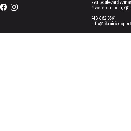
298 Boulevard Arman
Rivière-du-Loup, QC
418 862-3561
info@librairiedupor
2026 © Tous droits réservés
UTILISATION DES COOKIES POUR UNE NAVIGATION OPTIMALE
Ce site Web utilise des fichiers témoins (cookies) visant à vous ass
Pour plus d'informations, consultez notre page de politique de coo
En cliquant sur « Tout accepter », vous consentez à notre utilisatio
En cliquant sur « Tout refuser », vous pourrez continuer avec uniqu
Préférences
Tout accepter