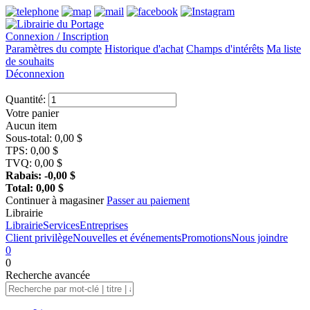
Connexion / Inscription
Paramètres du compte
Historique d'achat
Champs d'intérêts
Ma liste
de souhaits
Déconnexion
Quantité:
Votre panier
Aucun item
Sous-total:
0,00
$
TPS:
0,00
$
TVQ:
0,00
$
Rabais:
-0,00
$
Total:
0,00
$
Continuer à magasiner
Passer au paiement
Librairie
Librairie
Services
Entreprises
Client privilège
Nouvelles et événements
Promotions
Nous joindre
0
0
Recherche
avancée