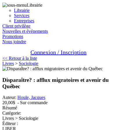
Librairie
Librairie
Services
Entreprises
Client privilège
Nouvelles et événements
Promotions
Nous joindre
Connexion / Inscription
<< Retour à la liste
Livres
>
Sociologie
Disparaître? : afflux migratoires et avenir du
Québec
Auteur:
Houle, Jacques
20,00$
- Sur commande
Résumé
Catégorie:
Livres > Sociologie
Éditeur :
LIBER