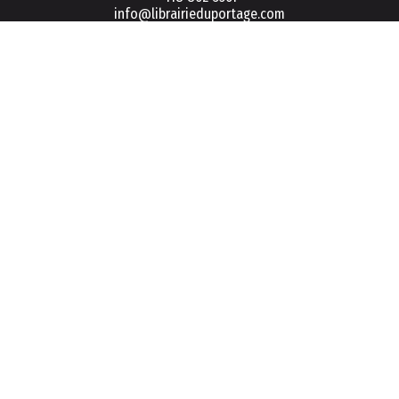
info@librairieduportage.com
Menu
Politique de vie privée
Conditions d'utilisation
FAQ
Connexion / Inscription
Infolettre
S'inscrire
Ce projet est réalisé grâce au soutien financier du
gouvernement du Québec.