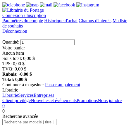
Connexion / Inscription
Paramètres du compte
Historique d'achat
Champs d'intérêts
Ma liste
de souhaits
Déconnexion
Quantité:
Votre panier
Aucun item
Sous-total:
0,00
$
TPS:
0,00
$
TVQ:
0,00
$
Rabais:
-0,00
$
Total:
0,00
$
Continuer à magasiner
Passer au paiement
Librairie
Librairie
Services
Entreprises
Client privilège
Nouvelles et événements
Promotions
Nous joindre
0
0
Recherche
avancée