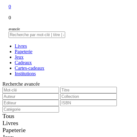
0
0
avancée
Livres
Papeterie
Jeux
Cadeaux
Cartes-cadeaux
Institutions
Recherche avancée
Tous
Livres
Papeterie