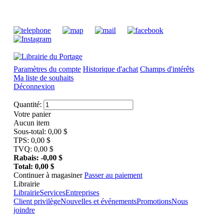
Paramètres du compte
Historique d'achat
Champs d'intérêts
Ma liste de souhaits
Déconnexion
Quantité:
Votre panier
Aucun item
Sous-total:
0,00
$
TPS:
0,00
$
TVQ:
0,00
$
Rabais:
-0,00
$
Total:
0,00
$
Continuer à magasiner
Passer au paiement
Librairie
Librairie
Services
Entreprises
Client privilège
Nouvelles et événements
Promotions
Nous
joindre