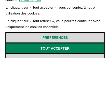
En cliquant sur « Tout accepter », vous consentez à notre
utilisation des cookies.
Nous joindre
En cliquant sur « Tout refuser », vous pourrez continuer avec
uniquement les cookies essentiels.
Centre commercial Rivière-du-Loup,
PRÉFÉRENCES
298 Boulevard Armand-Thériault,
Rivière-du-Loup, QC G5R 4C2
TOUT ACCEPTER
418 862-3561
info@librairieduportage.com
TOUT REFUSER
Menu
Politique de vie privée
Conditions d'utilisation
FAQ
Connexion / Inscription