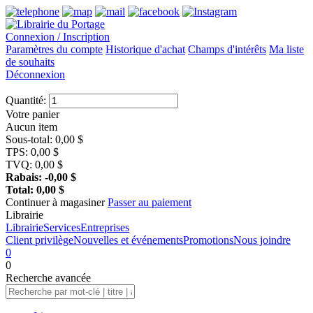
Connexion / Inscription
Paramètres du compte
Historique d'achat
Champs d'intérêts
Ma liste
de souhaits
Déconnexion
Quantité:
Votre panier
Aucun item
Sous-total:
0,00
$
TPS:
0,00
$
TVQ:
0,00
$
Rabais:
-0,00
$
Total:
0,00
$
Continuer à magasiner
Passer au paiement
Librairie
Librairie
Services
Entreprises
Client privilège
Nouvelles et événements
Promotions
Nous joindre
0
0
Recherche
avancée