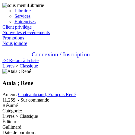
Librairie
Librairie
Services
Entreprises
Client privilège
Nouvelles et événements
Promotions
Nous joindre
Connexion / Inscription
<< Retour à la liste
Livres
>
Classique
Atala ; René
Auteur:
Chateaubriand, François René
11,25$
- Sur commande
Résumé
Catégorie:
Livres > Classique
Éditeur :
Gallimard
Date de parution :