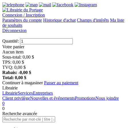
Connexion / Inscription
Paramètres du compte
Historique d'achat
Champs d'intérêts
Ma liste
de souhaits
Déconnexion
Quantité:
Votre panier
Aucun item
Sous-total:
0,00
$
TPS:
0,00
$
TVQ:
0,00
$
Rabais:
-0,00
$
Total:
0,00
$
Continuer à magasiner
Passer au paiement
Librairie
Librairie
Services
Entreprises
Client privilège
Nouvelles et événements
Promotions
Nous joindre
0
0
Recherche
avancée