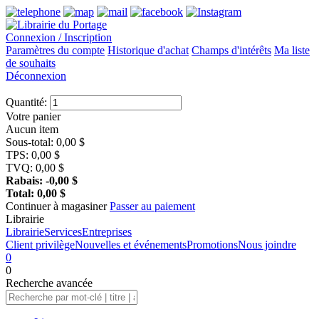
Connexion / Inscription
Paramètres du compte
Historique d'achat
Champs d'intérêts
Ma liste
de souhaits
Déconnexion
Quantité:
Votre panier
Aucun item
Sous-total:
0,00
$
TPS:
0,00
$
TVQ:
0,00
$
Rabais:
-0,00
$
Total:
0,00
$
Continuer à magasiner
Passer au paiement
Librairie
Librairie
Services
Entreprises
Client privilège
Nouvelles et événements
Promotions
Nous joindre
0
0
Recherche
avancée