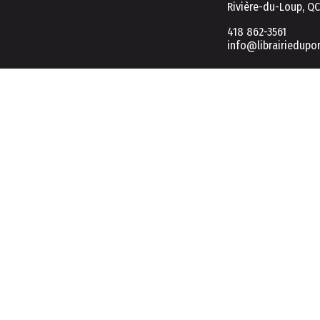
Rivière-du-Loup, Q
418 862-3561
info@librairiedupo
2026 © Tous droits réservés
UTILISATION DES COOKIES POUR UNE NAVIGATION OPTIMALE
Ce site Web utilise des fichiers témoins (cookies) visant à vous ass
Pour plus d'informations, consultez notre page de politique de coo
En cliquant sur « Tout accepter », vous consentez à notre utilisatio
En cliquant sur « Tout refuser », vous pourrez continuer avec uniqu
Préférences
Tout accepter
Tout refuser