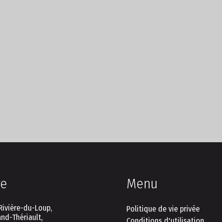
re
Menu
Rivière-du-Loup,
Politique de vie privée
nd-Thériault,
Conditions d'utilisation