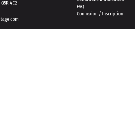
C G5R 4C2
FAQ
Connexion / Inscription
rtage.com
Ce proje
urer une expérience de navigation et de consultation sécurisée et eff
kies.
En savoir plus
n des cookies.
ement les cookies essentiels.