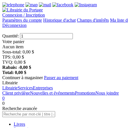
Connexion / Inscription
Paramètres du compte
Historique d'achat
Champs d'intérêts
Ma liste d
Déconnexion
Quantité:
Votre panier
Aucun item
Sous-total:
0,00
$
TPS:
0,00
$
TVQ:
0,00
$
Rabais:
-0,00
$
Total:
0,00
$
Continuer à magasiner
Passer au paiement
Librairie
Librairie
Services
Entreprises
Client privilège
Nouvelles et événements
Promotions
Nous joindre
0
0
Recherche
avancée
Livres