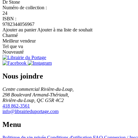
Dr Stone
Numéro de collection :
24
ISBN :
9782344056967
Ajouter au panier
Ajouter à ma liste de souhait
Charmé
Meilleur vendeur
Tel que vu
Nouveauté
Nous joindre
Centre commercial Rivière-du-Loup,
298 Boulevard Armand-Thériault,
Rivière-du-Loup, QC G5R 4C2
418 862-3561
info@librairieduportage.com
Menu
Politique de vie privée
Conditions d'utilisation
FAQ
Connexion / Insc