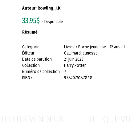
Auteur:
Rowling, J.K.
33,95$
- Disponible
Résumé
Catégorie:
Livres > Poche jeunesse - 12 ans et +
Éditeur :
Gallimard jeunesse
Date de parution :
21 juin 2023
Collection :
Harry Potter
Numéro de collection :
7
ISBN :
9782075187848
ILLEUR VENDEUR
TEL QUE VU