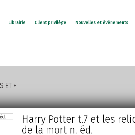
Librairie
Client privilège
Nouvelles et événements
PETERIE
JEUX
CADEAUX
CARTES-CADEAUX
IN
S ET +
Harry Potter t.7 et les rel
de la mort n. éd.