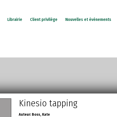
Librairie
Client privilège
Nouvelles et événements
PETERIE
JEUX
CADEAUX
CARTES-CADEAUX
IN
Kinesio tapping
Auteur:
Boss, Kate