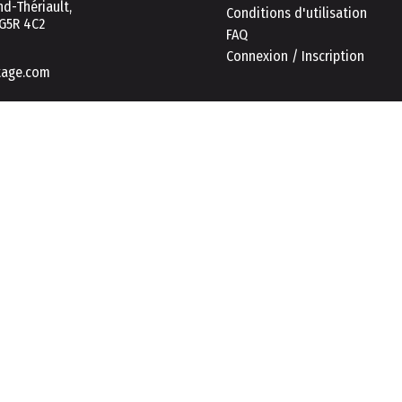
d-Thériault,
Conditions d'utilisation
 G5R 4C2
FAQ
Connexion / Inscription
tage.com
Ce proje
urer une expérience de navigation et de consultation sécurisée et eff
kies.
En savoir plus
n des cookies.
ement les cookies essentiels.