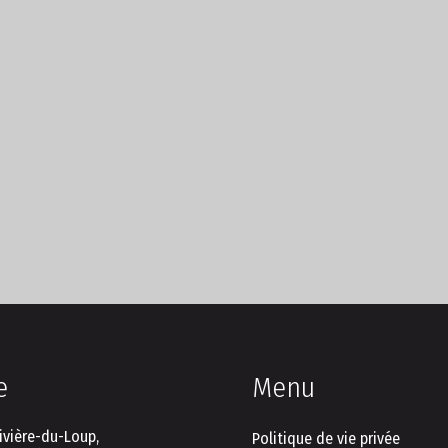
e
Menu
ivière-du-Loup,
Politique de vie privée