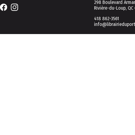
298 Boulevard Arman
Rivière-du-Loup, QC
418 862-3561
info@librairiedupor
2026 © Tous droits réservés
UTILISATION DES COOKIES POUR UNE NAVIGATION OPTIMALE
Ce site Web utilise des fichiers témoins (cookies) visant à vous ass
Pour plus d'informations, consultez notre page de politique de coo
En cliquant sur « Tout accepter », vous consentez à notre utilisatio
En cliquant sur « Tout refuser », vous pourrez continuer avec uniqu
Préférences
Tout accepter