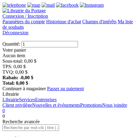
Connexion / Inscription
Paramètres du compte
Historique d'achat
Champs d'intérêts
Ma liste
de souhaits
Déconnexion
Quantité:
Votre panier
Aucun item
Sous-total:
0,00
$
TPS:
0,00
$
TVQ:
0,00
$
Rabais:
-0,00
$
Total:
0,00
$
Continuer à magasiner
Passer au paiement
Librairie
Librairie
Services
Entreprises
Client privilège
Nouvelles et événements
Promotions
Nous joindre
0
0
Recherche
avancée