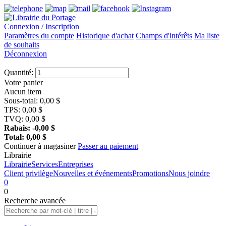
Connexion / Inscription
Paramètres du compte
Historique d'achat
Champs d'intérêts
Ma liste
de souhaits
Déconnexion
Quantité:
Votre panier
Aucun item
Sous-total:
0,00
$
TPS:
0,00
$
TVQ:
0,00
$
Rabais:
-0,00
$
Total:
0,00
$
Continuer à magasiner
Passer au paiement
Librairie
Librairie
Services
Entreprises
Client privilège
Nouvelles et événements
Promotions
Nous joindre
0
0
Recherche
avancée