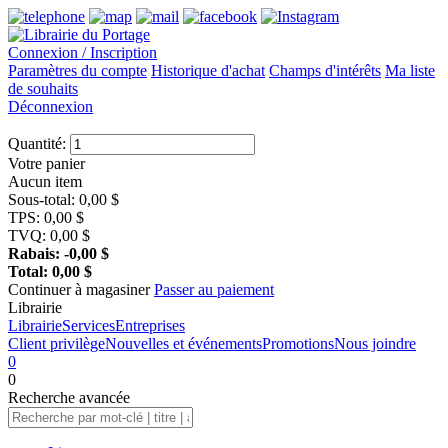
Connexion / Inscription
Paramètres du compte
Historique d'achat
Champs d'intérêts
Ma liste
de souhaits
Déconnexion
Quantité:
Votre panier
Aucun item
Sous-total:
0,00
$
TPS:
0,00
$
TVQ:
0,00
$
Rabais:
-0,00
$
Total:
0,00
$
Continuer à magasiner
Passer au paiement
Librairie
Librairie
Services
Entreprises
Client privilège
Nouvelles et événements
Promotions
Nous joindre
0
0
Recherche
avancée