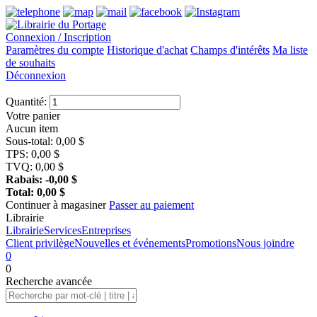
Connexion / Inscription
Paramètres du compte
Historique d'achat
Champs d'intérêts
Ma liste
de souhaits
Déconnexion
Quantité:
Votre panier
Aucun item
Sous-total:
0,00
$
TPS:
0,00
$
TVQ:
0,00
$
Rabais:
-0,00
$
Total:
0,00
$
Continuer à magasiner
Passer au paiement
Librairie
Librairie
Services
Entreprises
Client privilège
Nouvelles et événements
Promotions
Nous joindre
0
0
Recherche
avancée