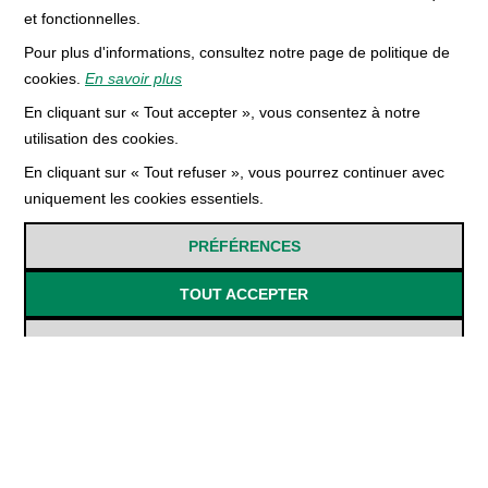
et fonctionnelles.
Pour plus d'informations, consultez notre page de politique de
cookies.
En savoir plus
En cliquant sur « Tout accepter », vous consentez à notre
utilisation des cookies.
Nous joindre
En cliquant sur « Tout refuser », vous pourrez continuer avec
uniquement les cookies essentiels.
Centre commercial Rivière-du-Loup,
PRÉFÉRENCES
298 Boulevard Armand-Thériault,
Rivière-du-Loup, QC G5R 4C2
TOUT ACCEPTER
418 862-3561
info@librairieduportage.com
TOUT REFUSER
Menu
Politique de vie privée
Conditions d'utilisation