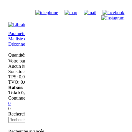
Paramètres du compte
Historique d'achat
Champs d'intérêts
Ma liste de souhaits
Déconnexion
Quantité:
Votre panier
Aucun item
Sous-total:
0,00
$
TPS:
0,00
$
TVQ:
0,00
$
Rabais:
-0,00
$
Total:
0,00
$
Continuer à magasiner
Passer au paiement
0
0
Recherche
avancée
Recherche avancée