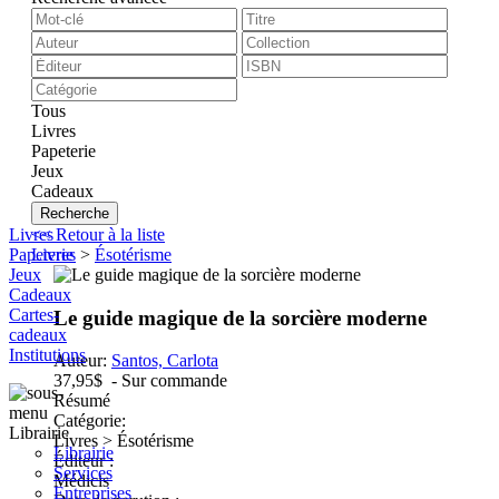
Tous
Livres
Papeterie
Jeux
Cadeaux
Recherche
Livres
<< Retour à la liste
Papeterie
Livres
>
Ésotérisme
Jeux
Cadeaux
Cartes-
Le guide magique de la sorcière moderne
cadeaux
Institutions
Auteur:
Santos, Carlota
37,95$
- Sur commande
Résumé
Catégorie:
Librairie
Livres > Ésotérisme
Librairie
Éditeur :
Services
Médicis
Entreprises