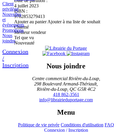
Date de parution :
Client
4 juillet 2023
privilège
ISBN :
Nouvelles
9782853279413
et
Ajouter au panier
Ajouter à ma liste de souhait
événements
Charmé
Promotions
Meilleur vendeur
Nous
Tel que vu
joindre
Nouveauté
Connexion
/
Inscription
Nous joindre
Centre commercial Rivière-du-Loup,
298 Boulevard Armand-Thériault,
Rivière-du-Loup, QC G5R 4C2
418 862-3561
info@librairieduportage.com
Menu
Politique de vie privée
Conditions d'utilisation
FAQ
Connexion / Inscription