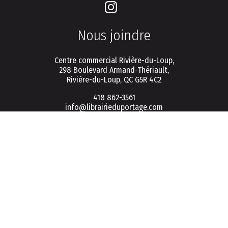
Nous joindre
Centre commercial Rivière-du-Loup,
298 Boulevard Armand-Thériault,
Rivière-du-Loup, QC G5R 4C2
418 862-3561
info@librairieduportage.com
Menu
Politique de vie privée
Conditions d'utilisation
FAQ
Connexion / Inscription
Infolettre