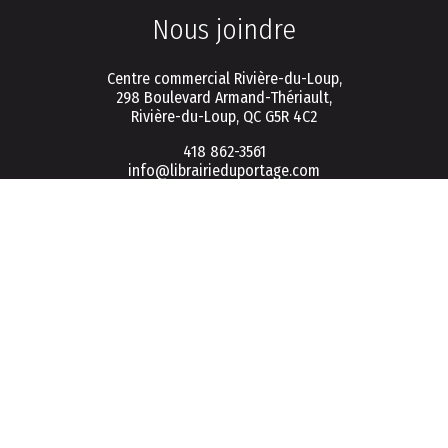
Nous joindre
Centre commercial Rivière-du-Loup,
298 Boulevard Armand-Thériault,
Rivière-du-Loup, QC G5R 4C2
418 862-3561
info@librairieduportage.com
Menu
Politique de vie privée
Conditions d'utilisation
FAQ
Connexion / Inscription
Infolettre