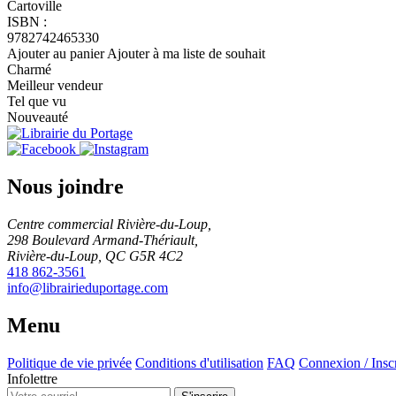
Cartoville
ISBN :
9782742465330
Ajouter au panier
Ajouter à ma liste de souhait
Charmé
Meilleur vendeur
Tel que vu
Nouveauté
Nous joindre
Centre commercial Rivière-du-Loup,
298 Boulevard Armand-Thériault,
Rivière-du-Loup, QC G5R 4C2
418 862-3561
info@librairieduportage.com
Menu
Politique de vie privée
Conditions d'utilisation
FAQ
Connexion / Insc
Infolettre