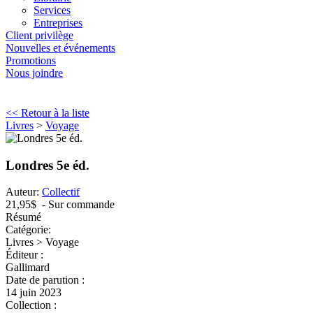
Services
Entreprises
Client privilège
Nouvelles et événements
Promotions
Nous joindre
<< Retour à la liste
Livres
>
Voyage
Londres 5e éd.
Auteur:
Collectif
21,95$
- Sur commande
Résumé
Catégorie:
Livres > Voyage
Éditeur :
Gallimard
Date de parution :
14 juin 2023
Collection :