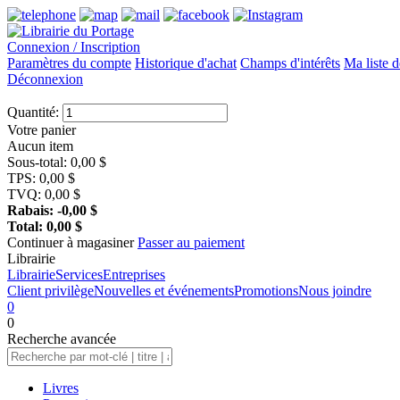
Connexion / Inscription
Paramètres du compte
Historique d'achat
Champs d'intérêts
Ma liste d
Déconnexion
Quantité:
Votre panier
Aucun item
Sous-total:
0,00
$
TPS:
0,00
$
TVQ:
0,00
$
Rabais:
-0,00
$
Total:
0,00
$
Continuer à magasiner
Passer au paiement
Librairie
Librairie
Services
Entreprises
Client privilège
Nouvelles et événements
Promotions
Nous joindre
0
0
Recherche
avancée
Livres