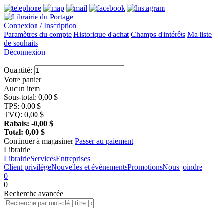
Connexion / Inscription
Paramètres du compte
Historique d'achat
Champs d'intérêts
Ma liste
de souhaits
Déconnexion
Quantité:
Votre panier
Aucun item
Sous-total:
0,00
$
TPS:
0,00
$
TVQ:
0,00
$
Rabais:
-0,00
$
Total:
0,00
$
Continuer à magasiner
Passer au paiement
Librairie
Librairie
Services
Entreprises
Client privilège
Nouvelles et événements
Promotions
Nous joindre
0
0
Recherche
avancée