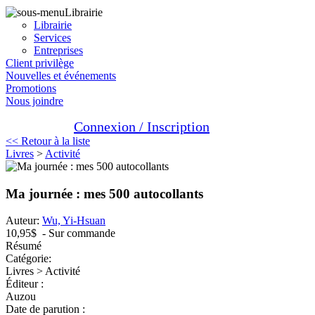
Librairie
Librairie
Services
Entreprises
Client privilège
Nouvelles et événements
Promotions
Nous joindre
Connexion / Inscription
<< Retour à la liste
Livres
>
Activité
Ma journée : mes 500 autocollants
Auteur:
Wu, Yi-Hsuan
10,95$
- Sur commande
Résumé
Catégorie:
Livres > Activité
Éditeur :
Auzou
Date de parution :