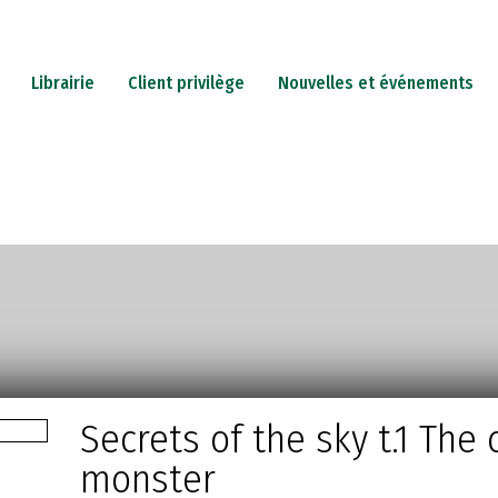
Librairie
Client privilège
Nouvelles et événements
PETERIE
JEUX
CADEAUX
CARTES-CADEAUX
IN
Secrets of the sky t.1 The
monster