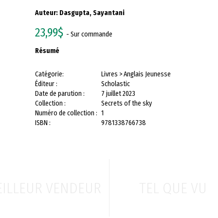
Auteur:
Dasgupta, Sayantani
23,99$
- Sur commande
Résumé
Catégorie:
Livres > Anglais Jeunesse
Éditeur :
Scholastic
Date de parution :
7 juillet 2023
Collection :
Secrets of the sky
Numéro de collection :
1
ISBN :
9781338766738
ILLEUR VENDEUR
TEL QUE VU