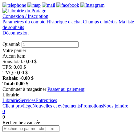
Connexion / Inscription
Paramètres du compte
Historique d'achat
Champs d'intérêts
Ma liste
de souhaits
Déconnexion
Quantité:
Votre panier
Aucun item
Sous-total:
0,00
$
TPS:
0,00
$
TVQ:
0,00
$
Rabais:
-0,00
$
Total:
0,00
$
Continuer à magasiner
Passer au paiement
Librairie
Librairie
Services
Entreprises
Client privilège
Nouvelles et événements
Promotions
Nous joindre
0
0
Recherche
avancée