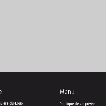
e
Menu
ivière-du-Loup,
Politique de vie privée