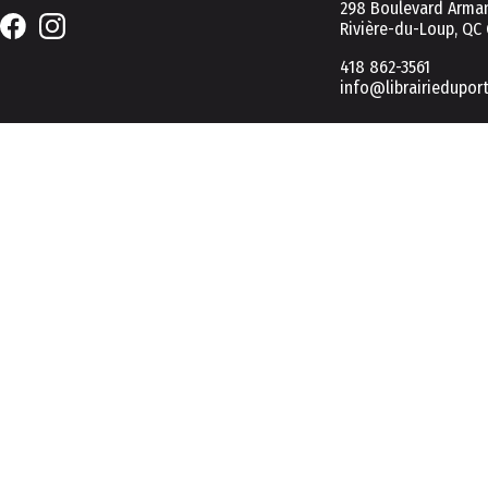
298 Boulevard Arman
Rivière-du-Loup, QC
418 862-3561
info@librairiedupor
2026 © Tous droits réservés
UTILISATION DES COOKIES POUR UNE NAVIGATION OPTIMALE
Ce site Web utilise des fichiers témoins (cookies) visant à vous ass
Pour plus d'informations, consultez notre page de politique de coo
En cliquant sur « Tout accepter », vous consentez à notre utilisatio
En cliquant sur « Tout refuser », vous pourrez continuer avec uniqu
Préférences
Tout accepter