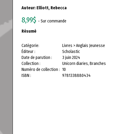
Auteur:
Elliott, Rebecca
8,99$
- Sur commande
Résumé
Catégorie:
Livres > Anglais Jeunesse
Éditeur :
Scholastic
Date de parution :
3 juin 2024
Collection :
Unicorn diaries, Branches
Numéro de collection :
10
ISBN :
9781338880434