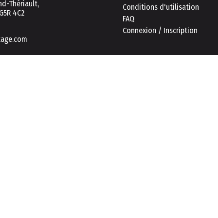
d-Thériault,
Conditions d'utilisation
 G5R 4C2
FAQ
Connexion / Inscription
tage.com
Ce proje
urer une expérience de navigation et de consultation sécurisée et eff
kies.
En savoir plus
n des cookies.
ement les cookies essentiels.