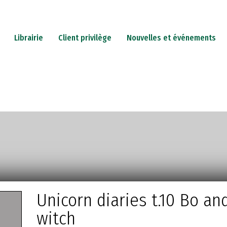
Librairie
Client privilège
Nouvelles et événements
PETERIE
JEUX
CADEAUX
CARTES-CADEAUX
IN
Unicorn diaries t.10 Bo an
witch