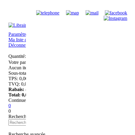
Paramètres du compte
Historique d'achat
Champs d'intérêts
Ma liste de souhaits
Déconnexion
Quantité:
Votre panier
Aucun item
Sous-total:
0,00
$
TPS:
0,00
$
TVQ:
0,00
$
Rabais:
-0,00
$
Total:
0,00
$
Continuer à magasiner
Passer au paiement
0
0
Recherche
avancée
Recherche avancée