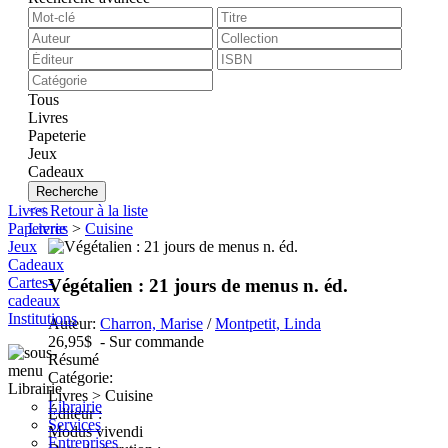
Tous
Livres
Papeterie
Jeux
Cadeaux
Recherche
Livres
<< Retour à la liste
Papeterie
Livres
>
Cuisine
Jeux
Cadeaux
Cartes-
Végétalien : 21 jours de menus n. éd.
cadeaux
Institutions
Auteur:
Charron, Marise
/
Montpetit, Linda
26,95$
- Sur commande
Résumé
Catégorie:
Librairie
Livres > Cuisine
Librairie
Éditeur :
Services
Modus vivendi
Entreprises