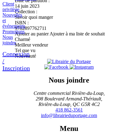
Date de parution :
Client
14 juin 2023
privilège
Collection :
Nouvelles
Savoir quoi manger
et
ISBN :
événements
9782897762711
Promotions
Ajouter au panier
Ajouter à ma liste de souhait
Nous
Charmé
joindre
Meilleur vendeur
Tel que vu
Connexion
Nouveauté
/
Inscription
Nous joindre
Centre commercial Rivière-du-Loup,
298 Boulevard Armand-Thériault,
Rivière-du-Loup, QC G5R 4C2
418 862-3561
info@librairieduportage.com
Menu