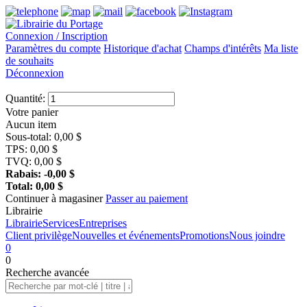
Connexion / Inscription
Paramètres du compte
Historique d'achat
Champs d'intérêts
Ma liste
de souhaits
Déconnexion
Quantité:
Votre panier
Aucun item
Sous-total:
0,00
$
TPS:
0,00
$
TVQ:
0,00
$
Rabais:
-0,00
$
Total:
0,00
$
Continuer à magasiner
Passer au paiement
Librairie
Librairie
Services
Entreprises
Client privilège
Nouvelles et événements
Promotions
Nous joindre
0
0
Recherche
avancée