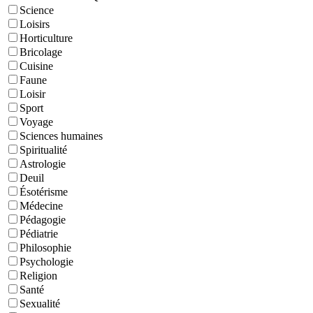
Science
Loisirs
Horticulture
Bricolage
Cuisine
Faune
Loisir
Sport
Voyage
Sciences humaines
Spiritualité
Astrologie
Deuil
Ésotérisme
Médecine
Pédagogie
Pédiatrie
Philosophie
Psychologie
Religion
Santé
Sexualité