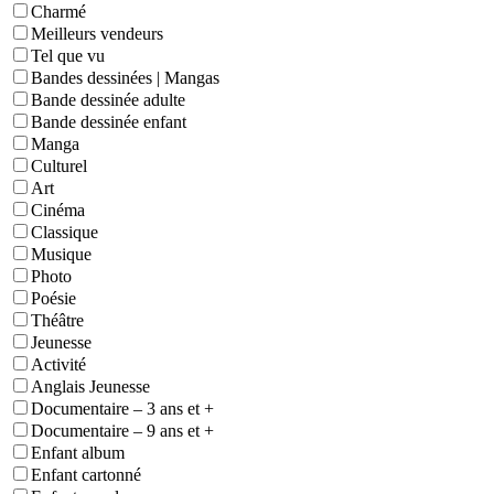
Charmé
Meilleurs vendeurs
Tel que vu
Bandes dessinées | Mangas
Bande dessinée adulte
Bande dessinée enfant
Manga
Culturel
Art
Cinéma
Classique
Musique
Photo
Poésie
Théâtre
Jeunesse
Activité
Anglais Jeunesse
Documentaire – 3 ans et +
Documentaire – 9 ans et +
Enfant album
Enfant cartonné