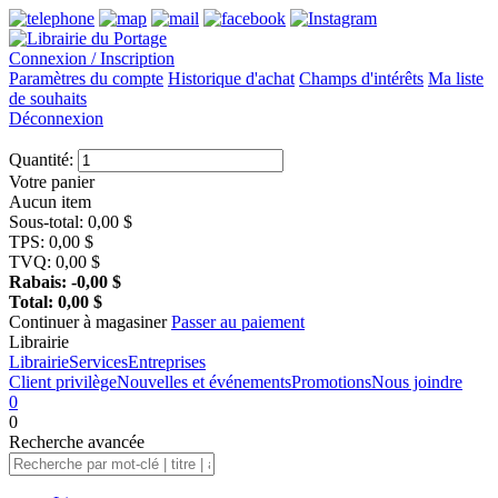
Connexion / Inscription
Paramètres du compte
Historique d'achat
Champs d'intérêts
Ma liste
de souhaits
Déconnexion
Quantité:
Votre panier
Aucun item
Sous-total:
0,00
$
TPS:
0,00
$
TVQ:
0,00
$
Rabais:
-0,00
$
Total:
0,00
$
Continuer à magasiner
Passer au paiement
Librairie
Librairie
Services
Entreprises
Client privilège
Nouvelles et événements
Promotions
Nous joindre
0
0
Recherche
avancée