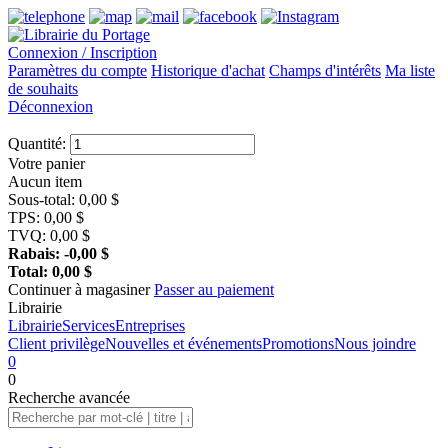
Connexion / Inscription
Paramètres du compte
Historique d'achat
Champs d'intérêts
Ma liste
de souhaits
Déconnexion
Quantité:
Votre panier
Aucun item
Sous-total:
0,00
$
TPS:
0,00
$
TVQ:
0,00
$
Rabais:
-0,00
$
Total:
0,00
$
Continuer à magasiner
Passer au paiement
Librairie
Librairie
Services
Entreprises
Client privilège
Nouvelles et événements
Promotions
Nous joindre
0
0
Recherche
avancée